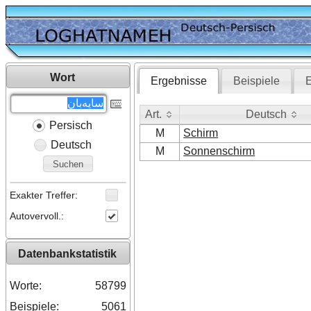
Wort
Ergebnisse
Beispiele
E
Art.
Deutsch
Persisch
Art.
Deutsch
M
Schirm
Deutsch
M
Sonnenschirm
Suchen
Exakter Treffer:
Autovervoll.:
Datenbankstatistik
Worte:
58799
Beispiele:
5061