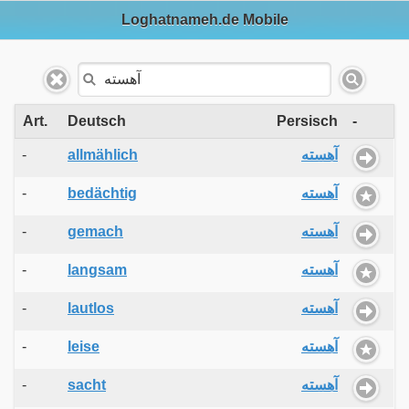
Loghatnameh.de Mobile
Art.
Deutsch
Persisch
-
-
allmählich
آهسته
-
bedächtig
آهسته
-
gemach
آهسته
-
langsam
آهسته
-
lautlos
آهسته
-
leise
آهسته
-
sacht
آهسته