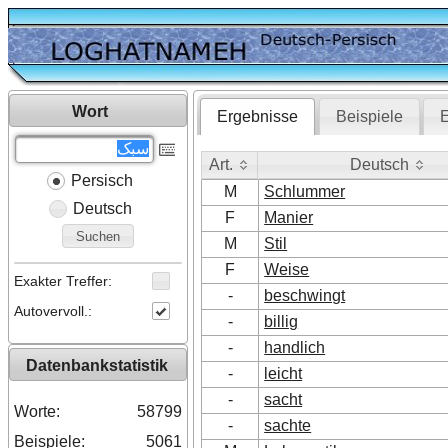
Wort
Ergebnisse
Beispiele
E
Art.
Deutsch
Persisch
Art.
Deutsch
M
Schlummer
Deutsch
F
Manier
Suchen
M
Stil
F
Weise
Exakter Treffer:
-
beschwingt
Autovervoll.:
-
billig
-
handlich
Datenbankstatistik
-
leicht
-
sacht
Worte:
58799
-
sachte
Beispiele:
5061