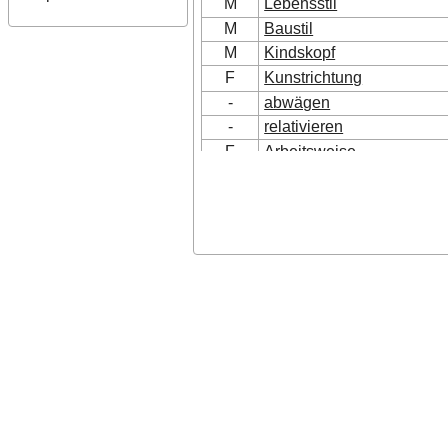
M
Lebensstil
M
Baustil
M
Kindskopf
F
Kunstrichtung
-
abwägen
-
relativieren
F
Arbeitsweise
F
Vorgehensweise
-
abladen
-
entlasten
-
erleichtern
-
lichten
F
Gotik
-
gotisch
-
taxieren
-
wägen
N
Leichtgewicht