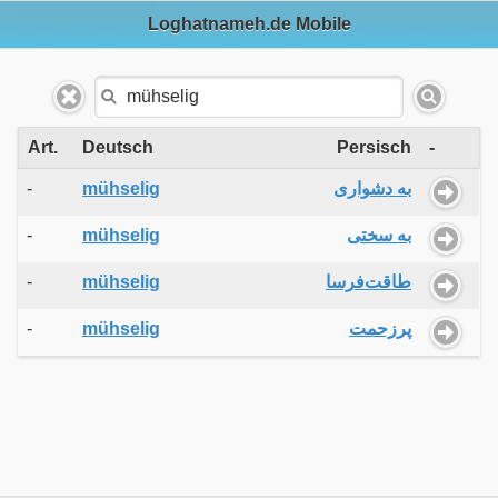
Loghatnameh.de Mobile
Art.
Deutsch
Persisch
-
-
mühselig
به دشواری
-
mühselig
به سختی
-
mühselig
طاقت‌فرسا
-
mühselig
پرزحمت