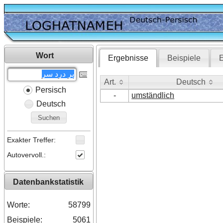
Wort
Ergebnisse
Beispiele
E
Art.
Deutsch
Persisch
Art.
Deutsch
-
umständlich
Deutsch
Suchen
Exakter Treffer:
Autovervoll.:
Datenbankstatistik
Worte:
58799
Beispiele:
5061