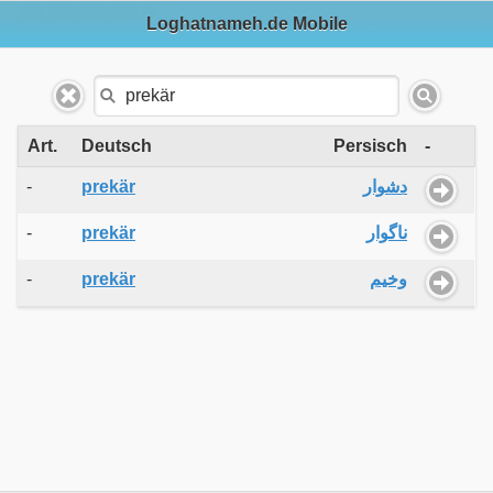
Loghatnameh.de Mobile
Art.
Deutsch
Persisch
-
-
prekär
دشوار
-
prekär
ناگوار
-
prekär
وخیم