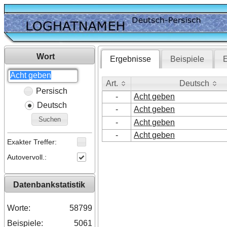
Wort
Ergebnisse
Beispiele
E
Art.
Deutsch
Persisch
Art.
Deutsch
-
Acht geben
Deutsch
-
Acht geben
Suchen
-
Acht geben
-
Acht geben
Exakter Treffer:
Autovervoll.:
Datenbankstatistik
Worte:
58799
Beispiele:
5061