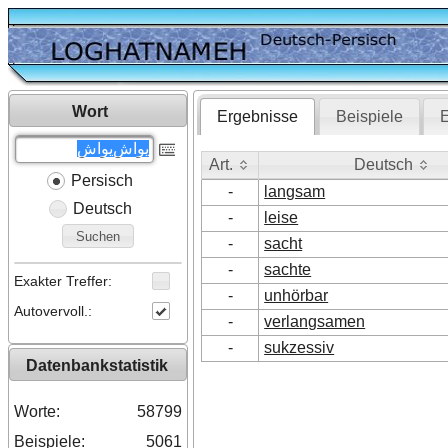
Wort
Ergebnisse
Beispiele
E
Art.
Deutsch
Persisch
Art.
Deutsch
-
langsam
Deutsch
-
leise
Suchen
-
sacht
-
sachte
Exakter Treffer:
-
unhörbar
Autovervoll.:
-
verlangsamen
-
sukzessiv
Datenbankstatistik
Worte:
58799
Beispiele:
5061