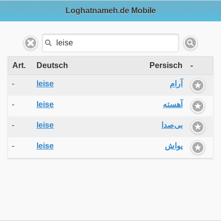
Loghatnameh.de Mobile
Art.
Deutsch
Persisch
-
-
leise
آرام
-
leise
آهسته
-
leise
بی‌صدا
-
leise
یواش