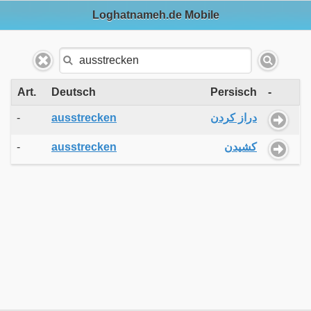
Loghatnameh.de Mobile
Art.
Deutsch
Persisch
-
-
ausstrecken
دراز کردن
-
ausstrecken
کشیدن