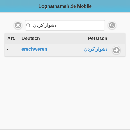
Loghatnameh.de Mobile
Art.
Deutsch
Persisch
-
-
erschweren
دشوار کردن