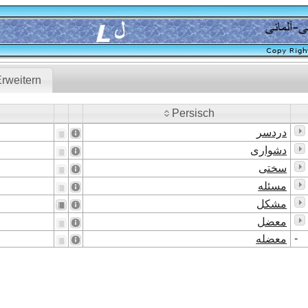
rweitern
Persisch
Persisch
دردسر
دشواری
سختی
مسئله
مشکل
معضل
-
معضله