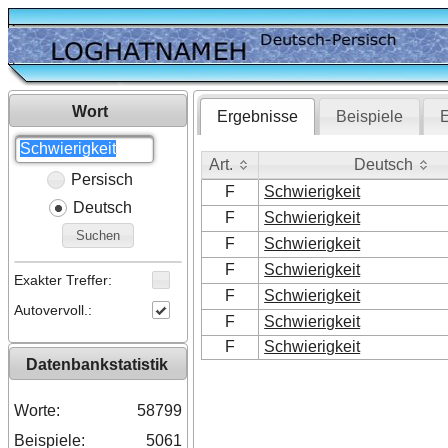
Wort
Ergebnisse
Beispiele
E
Art.
Deutsch
Persisch
Art.
Deutsch
F
Schwierigkeit
Deutsch
F
Schwierigkeit
Suchen
F
Schwierigkeit
F
Schwierigkeit
Exakter Treffer:
F
Schwierigkeit
Autovervoll.:
F
Schwierigkeit
F
Schwierigkeit
Datenbankstatistik
Worte:
58799
Beispiele:
5061