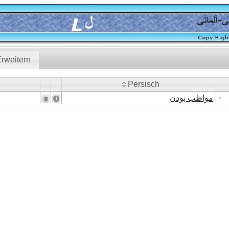
rweitern
Persisch
Persisch
-
مواظب بودن