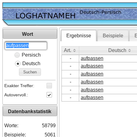
Wort
Ergebnisse
Beispiele
E
Art.
Deutsch
Persisch
Art.
Deutsch
-
aufpassen
Deutsch
-
aufpassen
Suchen
-
aufpassen
-
aufpassen
Exakter Treffer:
-
aufpassen
Autovervoll.:
-
aufpassen
Datenbankstatistik
Worte:
58799
Beispiele:
5061