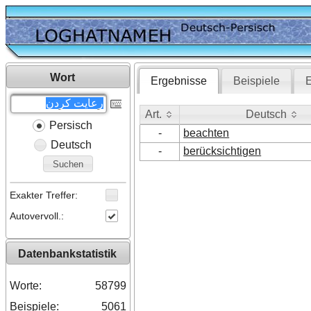
Wort
Ergebnisse
Beispiele
E
Art.
Deutsch
Persisch
Art.
Deutsch
-
beachten
Deutsch
-
berücksichtigen
Suchen
Exakter Treffer:
Autovervoll.:
Datenbankstatistik
Worte:
58799
Beispiele:
5061