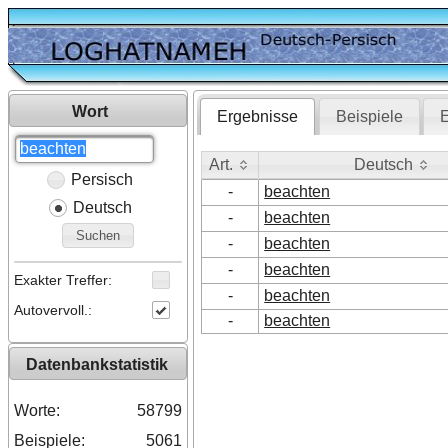
Wort
Ergebnisse
Beispiele
E
Art.
Deutsch
Persisch
Art.
Deutsch
-
beachten
Deutsch
-
beachten
Suchen
-
beachten
-
beachten
Exakter Treffer:
-
beachten
Autovervoll.:
-
beachten
Datenbankstatistik
Worte:
58799
Beispiele:
5061