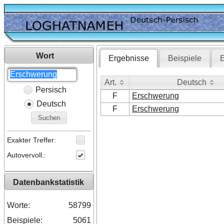
Wort
Ergebnisse
Beispiele
E
Art.
Deutsch
Persisch
Art.
Deutsch
F
Erschwerung
Deutsch
F
Erschwerung
Suchen
Exakter Treffer:
Autovervoll.:
Datenbankstatistik
Worte:
58799
Beispiele:
5061