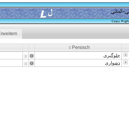
rweitern
Persisch
Persisch
جلوگیری
دشواری