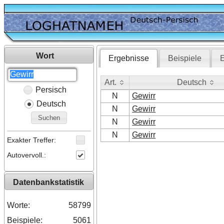
Wort
Ergebnisse
Beispiele
E
Art.
Deutsch
Persisch
Art.
Deutsch
N
Gewirr
Deutsch
N
Gewirr
Suchen
N
Gewirr
N
Gewirr
Exakter Treffer:
Autovervoll.:
Datenbankstatistik
Worte:
58799
Beispiele:
5061