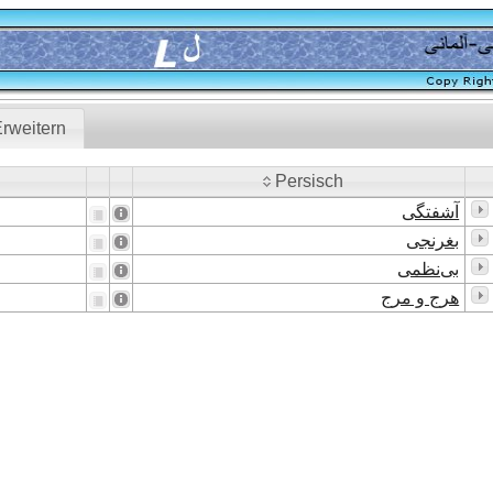
rweitern
Persisch
Persisch
آشفتگی
بغرنجی
بی‌نظمی
هرج و مرج