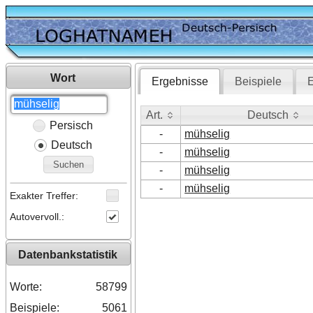
Wort
Ergebnisse
Beispiele
E
Art.
Deutsch
Persisch
Art.
Deutsch
-
mühselig
Deutsch
-
mühselig
Suchen
-
mühselig
-
mühselig
Exakter Treffer:
Autovervoll.:
Datenbankstatistik
Worte:
58799
Beispiele:
5061