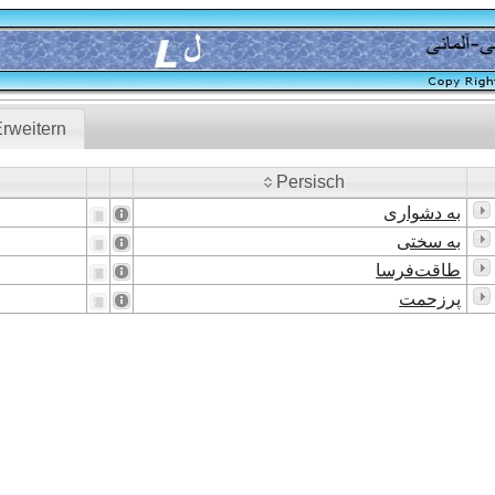
rweitern
Persisch
Persisch
به دشواری
به سختی
طاقت‌فرسا
پرزحمت