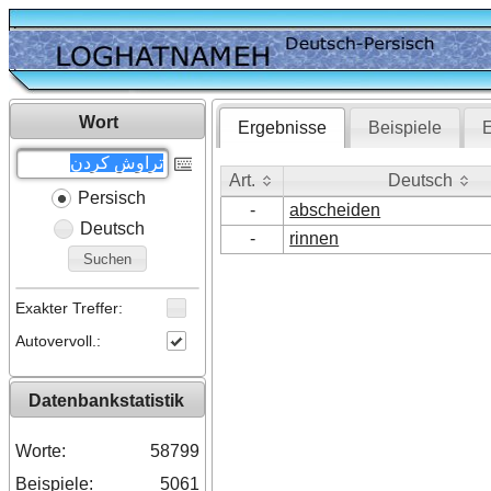
Wort
Ergebnisse
Beispiele
E
Art.
Deutsch
Persisch
Art.
Deutsch
-
abscheiden
Deutsch
-
rinnen
Suchen
Exakter Treffer:
Autovervoll.:
Datenbankstatistik
Worte:
58799
Beispiele:
5061