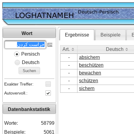
Wort
Ergebnisse
Beispiele
E
Art.
Deutsch
Persisch
Art.
Deutsch
-
absichern
Deutsch
-
beschützen
Suchen
-
bewachen
-
schützen
Exakter Treffer:
-
sichern
Autovervoll.:
Datenbankstatistik
Worte:
58799
Beispiele:
5061