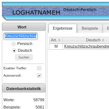
Wort
Ergebnisse
Beispiele
E
Art.
Deutsch
Persisch
Art.
Deutsch
M
Kreuzschlitzschraubendr
Deutsch
Suchen
Exakter Treffer:
Autovervoll.:
Datenbankstatistik
Worte:
58799
Beispiele:
5061