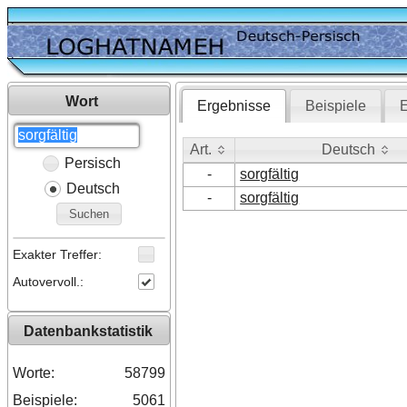
Wort
Ergebnisse
Beispiele
E
Art.
Deutsch
Persisch
Art.
Deutsch
-
sorgfältig
Deutsch
-
sorgfältig
Suchen
Exakter Treffer:
Autovervoll.:
Datenbankstatistik
Worte:
58799
Beispiele:
5061