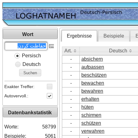
Wort
Ergebnisse
Beispiele
E
Art.
Deutsch
Persisch
Art.
Deutsch
-
absichern
Deutsch
-
aufpassen
Suchen
-
beschützen
-
bewachen
Exakter Treffer:
-
bewahren
Autovervoll.:
-
erhalten
-
hüten
Datenbankstatistik
-
schirmen
-
schützen
Worte:
58799
-
verwahren
Beispiele:
5061