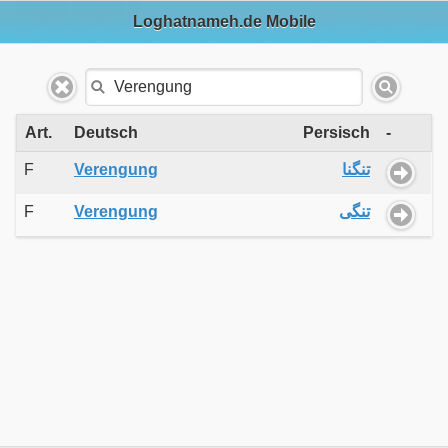
Loghatnameh.de Mobile
Art.
Deutsch
Persisch
-
F
Verengung
تنگنا
F
Verengung
تنگی