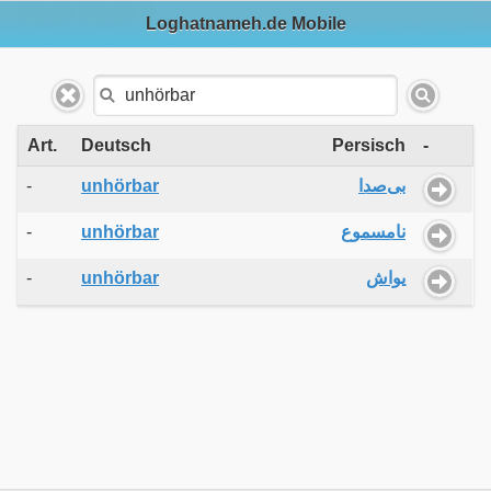
Loghatnameh.de Mobile
Art.
Deutsch
Persisch
-
-
unhörbar
بی‌صدا
-
unhörbar
نامسموع
-
unhörbar
یواش