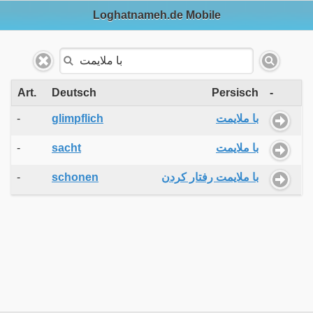
Loghatnameh.de Mobile
Art.
Deutsch
Persisch
-
-
glimpflich
با ملایمت
-
sacht
با ملایمت
-
schonen
با ملایمت رفتار کردن