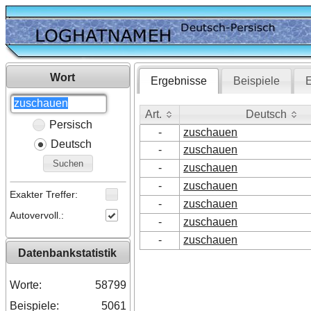
Wort
Ergebnisse
Beispiele
E
Art.
Deutsch
Persisch
Art.
Deutsch
-
zuschauen
Deutsch
-
zuschauen
Suchen
-
zuschauen
-
zuschauen
Exakter Treffer:
-
zuschauen
Autovervoll.:
-
zuschauen
-
zuschauen
Datenbankstatistik
Worte:
58799
Beispiele:
5061