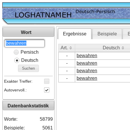
Wort
Ergebnisse
Beispiele
E
Art.
Deutsch
Persisch
Art.
Deutsch
-
bewahren
Deutsch
-
bewahren
Suchen
-
bewahren
-
bewahren
Exakter Treffer:
Autovervoll.:
Datenbankstatistik
Worte:
58799
Beispiele:
5061