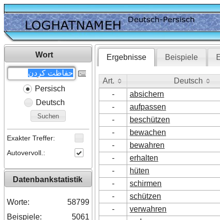
Wort
Ergebnisse
Beispiele
E
Art.
Deutsch
Persisch
Art.
Deutsch
-
absichern
Deutsch
-
aufpassen
Suchen
-
beschützen
-
bewachen
Exakter Treffer:
-
bewahren
Autovervoll.:
-
erhalten
-
hüten
Datenbankstatistik
-
schirmen
-
schützen
Worte:
58799
-
verwahren
Beispiele:
5061