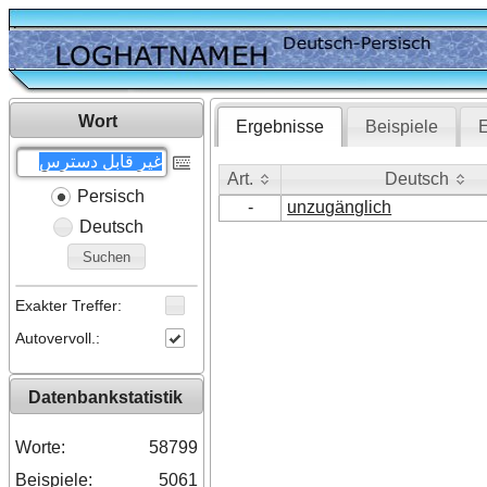
Wort
Ergebnisse
Beispiele
E
Art.
Deutsch
Persisch
Art.
Deutsch
-
unzugänglich
Deutsch
Suchen
Exakter Treffer:
Autovervoll.:
Datenbankstatistik
Worte:
58799
Beispiele:
5061