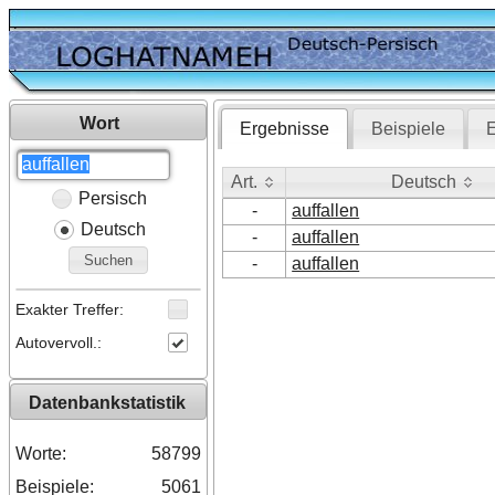
Wort
Ergebnisse
Beispiele
E
Art.
Deutsch
Persisch
Art.
Deutsch
-
auffallen
Deutsch
-
auffallen
Suchen
-
auffallen
Exakter Treffer:
Autovervoll.:
Datenbankstatistik
Worte:
58799
Beispiele:
5061