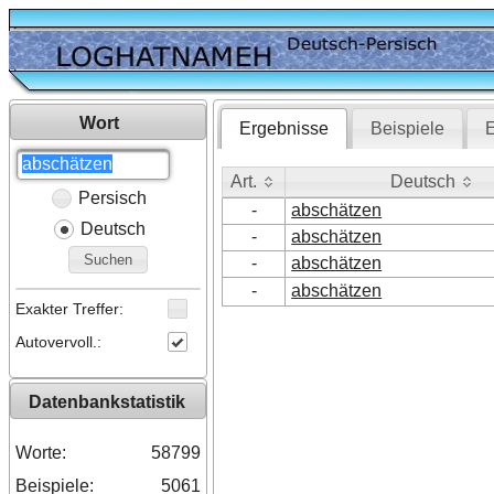
Wort
Ergebnisse
Beispiele
E
Art.
Deutsch
Persisch
Art.
Deutsch
-
abschätzen
Deutsch
-
abschätzen
Suchen
-
abschätzen
-
abschätzen
Exakter Treffer:
Autovervoll.:
Datenbankstatistik
Worte:
58799
Beispiele:
5061