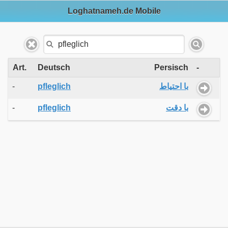
Loghatnameh.de Mobile
Art.
Deutsch
Persisch
-
-
pfleglich
با احتیاط
-
pfleglich
با دقت