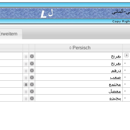
rweitern
Persisch
Persisch
بغرنج
-
بغرنج
-
درهم
-
صعب
-
مجتمع
-
معضل
-
پیچیده