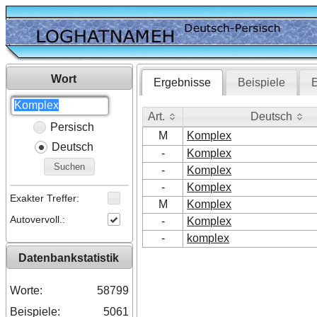
Wort
Ergebnisse
Beispiele
E
Art.
Deutsch
Persisch
Art.
Deutsch
M
Komplex
Deutsch
-
Komplex
Suchen
-
Komplex
-
Komplex
Exakter Treffer:
M
Komplex
Autovervoll.:
-
Komplex
-
komplex
Datenbankstatistik
Worte:
58799
Beispiele:
5061