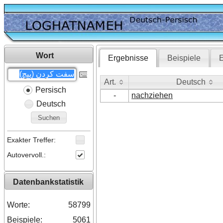
Wort
Ergebnisse
Beispiele
E
Art.
Deutsch
Persisch
Art.
Deutsch
-
nachziehen
Deutsch
Suchen
Exakter Treffer:
Autovervoll.:
Datenbankstatistik
Worte:
58799
Beispiele:
5061