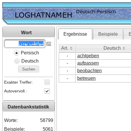
Wort
Ergebnisse
Beispiele
E
Art.
Deutsch
Persisch
Art.
Deutsch
-
achtgeben
Deutsch
-
aufpassen
Suchen
-
beobachten
-
betreuen
Exakter Treffer:
Autovervoll.:
Datenbankstatistik
Worte:
58799
Beispiele:
5061