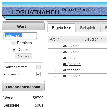
Wort
Ergebnisse
Beispiele
E
Art.
Deutsch
Persisch
Art.
Deutsch
-
aufpassen
Deutsch
-
aufpassen
Suchen
-
aufpassen
-
aufpassen
Exakter Treffer:
-
aufpassen
Autovervoll.:
-
aufpassen
Datenbankstatistik
Worte:
58799
Beispiele:
5061