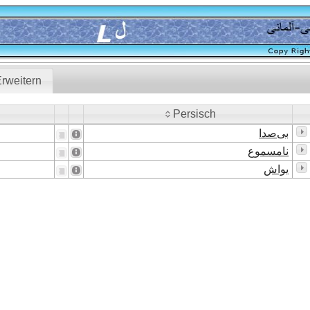
rweitern
Persisch
Persisch
بی‌صدا
نامسموع
یواش