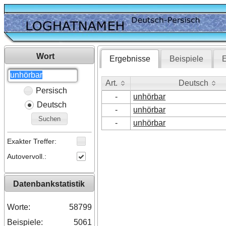
Wort
Ergebnisse
Beispiele
E
Art.
Deutsch
Persisch
Art.
Deutsch
-
unhörbar
Deutsch
-
unhörbar
Suchen
-
unhörbar
Exakter Treffer:
Autovervoll.:
Datenbankstatistik
Worte:
58799
Beispiele:
5061