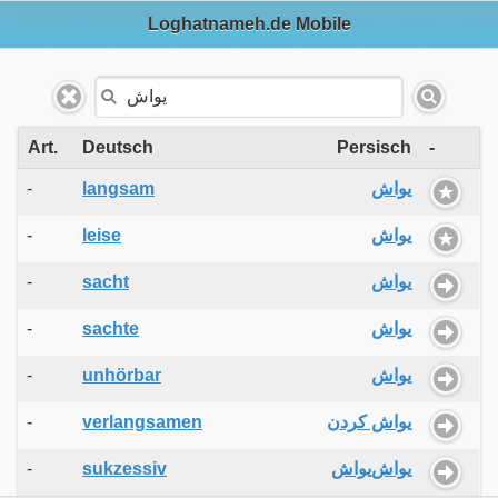
Loghatnameh.de Mobile
Art.
Deutsch
Persisch
-
-
langsam
یواش
-
leise
یواش
-
sacht
یواش
-
sachte
یواش
-
unhörbar
یواش
-
verlangsamen
یواش کردن
-
sukzessiv
یواش‌یواش