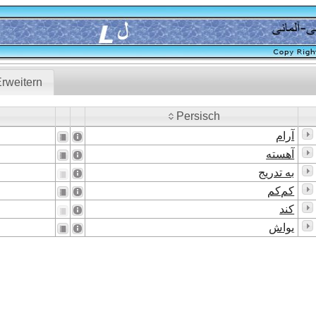
rweitern
Persisch
Persisch
آرام
آهسته
به تدریج
کم‌کم
کند
یواش