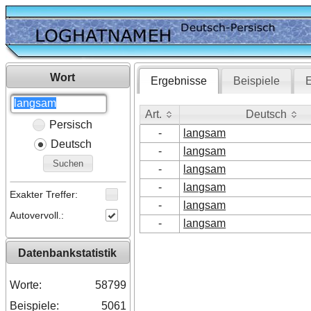
Wort
Ergebnisse
Beispiele
E
Art.
Deutsch
Persisch
Art.
Deutsch
-
langsam
Deutsch
-
langsam
Suchen
-
langsam
-
langsam
Exakter Treffer:
-
langsam
Autovervoll.:
-
langsam
Datenbankstatistik
Worte:
58799
Beispiele:
5061