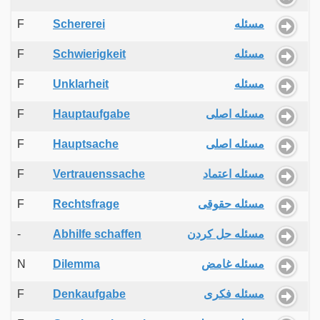
F
Schererei
مسئله
F
Schwierigkeit
مسئله
F
Unklarheit
مسئله
F
Hauptaufgabe
مسئله اصلی
F
Hauptsache
مسئله اصلی
F
Vertrauenssache
مسئله اعتماد
F
Rechtsfrage
مسئله حقوقی
-
Abhilfe schaffen
مسئله حل کردن
N
Dilemma
مسئله غامض
F
Denkaufgabe
مسئله فکری