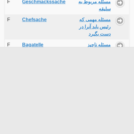
F
Geschmackssache
مسئله مربوط به
سلیقه
F
Chefsache
مسئله مهمی که
رئیس باید آنرا در
دست بگیرد
F
Bagatelle
مسئله ناچیز
F
Nichtigkeit
مسئله ناچیز
F
Kleinigkeit
مسئله کوچک
-
verarbeiten
مسئله‌ای را برای خود
حل کردن
-
problematisch
مسئله‌برانگیز
-
streitig
مسئله‌برانگیز
-
problematisch
مسئله‌ساز