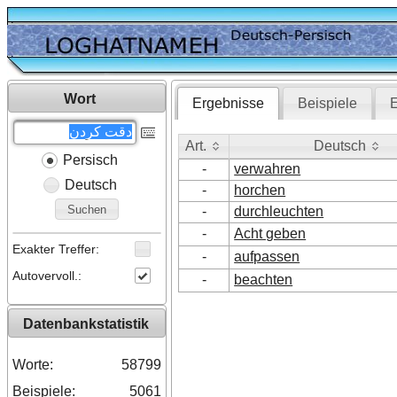
Wort
Ergebnisse
Beispiele
E
Art.
Deutsch
Persisch
Art.
Deutsch
-
verwahren
Deutsch
-
horchen
Suchen
-
durchleuchten
-
Acht geben
Exakter Treffer:
-
aufpassen
Autovervoll.:
-
beachten
Datenbankstatistik
Worte:
58799
Beispiele:
5061