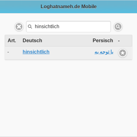
Loghatnameh.de Mobile
Art.
Deutsch
Persisch
-
-
hinsichtlich
با توجه به