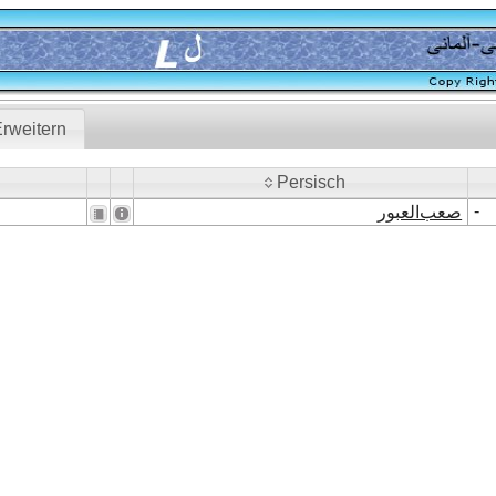
rweitern
Persisch
Persisch
-
صعب‌العبور