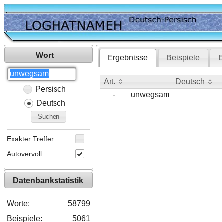
Wort
Ergebnisse
Beispiele
E
Art.
Deutsch
Persisch
Art.
Deutsch
-
unwegsam
Deutsch
Suchen
Exakter Treffer:
Autovervoll.:
Datenbankstatistik
Worte:
58799
Beispiele:
5061