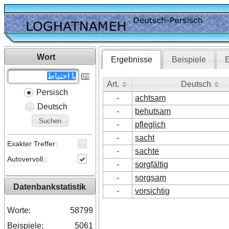
Wort
Ergebnisse
Beispiele
E
Art.
Deutsch
Persisch
Art.
Deutsch
-
achtsam
Deutsch
-
behutsam
Suchen
-
pfleglich
-
sacht
Exakter Treffer:
-
sachte
Autovervoll.:
-
sorgfältig
-
sorgsam
Datenbankstatistik
-
vorsichtig
Worte:
58799
Beispiele:
5061