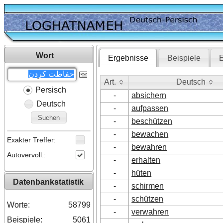
Wort
Ergebnisse
Beispiele
E
Art.
Deutsch
Persisch
Art.
Deutsch
-
absichern
Deutsch
-
aufpassen
Suchen
-
beschützen
-
bewachen
Exakter Treffer:
-
bewahren
Autovervoll.:
-
erhalten
-
hüten
Datenbankstatistik
-
schirmen
-
schützen
Worte:
58799
-
verwahren
Beispiele:
5061