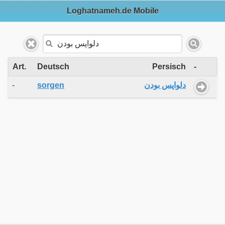
Loghatnameh.de Mobile
Art.
Deutsch
Persisch
-
-
sorgen
دلواپس بودن