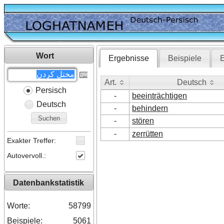
Wort
Ergebnisse
Beispiele
E
Art.
Deutsch
Persisch
Art.
Deutsch
-
beeinträchtigen
Deutsch
-
behindern
Suchen
-
stören
-
zerrütten
Exakter Treffer:
Autovervoll.:
Datenbankstatistik
Worte:
58799
Beispiele:
5061