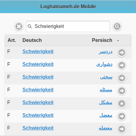
Loghatnameh.de Mobile
Art.
Deutsch
Persisch
-
F
Schwierigkeit
دردسر
F
Schwierigkeit
دشواری
F
Schwierigkeit
سختی
F
Schwierigkeit
مسئله
F
Schwierigkeit
مشکل
F
Schwierigkeit
معضل
F
Schwierigkeit
معضله